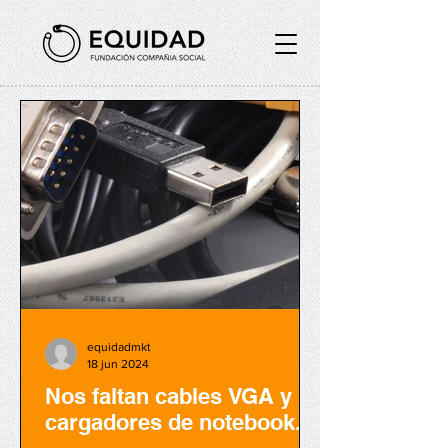
equidadmkt
18 jun 2024
Nos faltan cables VGA y
cargadores de notebook...