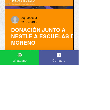
equidadmkt
21 nov 2019
DONACIÓN JUNTO A
NESTLÉ A ESCUELAS DE
MORENO
En el mes de Noviembre, junto al
Equipo de RSE de Nestlé, visitamos 5
Whatsapp
Contacto
escuelas del Municipio de Moreno.
Donamos a cada una de ellas 10...