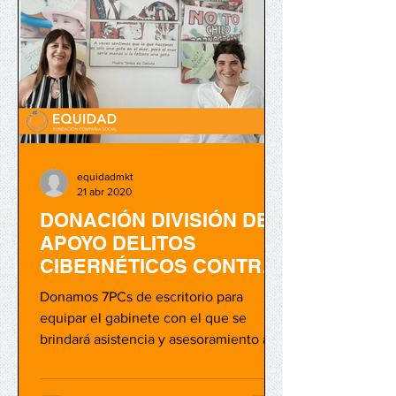
equidadmkt
21 abr 2020
DONACIÓN DIVISIÓN DE
APOYO DELITOS
CIBERNÉTICOS CONTRA
LA NIÑEZ Y
Donamos 7PCs de escritorio para
ADOLESCENCIA PFA
equipar el gabinete con el que se
brindará asistencia y asesoramiento al
público en materia de prevención...