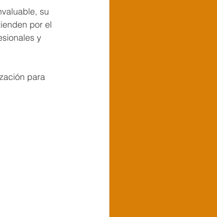
valuable, su 
tienden por el 
sionales y 
ización para 