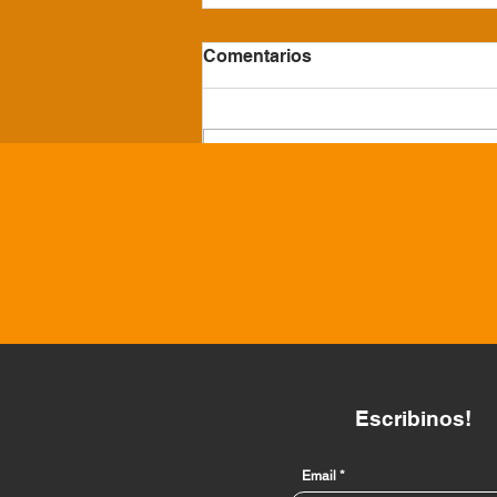
Comentarios
Escribir un comentario...
Convenio con la
Confederación Nacional de
Beneficencia
Escribinos!
Email