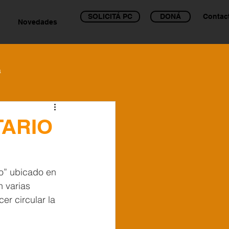
SOLICITÁ PC
DONÁ
Contac
Novedades
a
TARIO
o” ubicado en 
n varias 
r circular la 