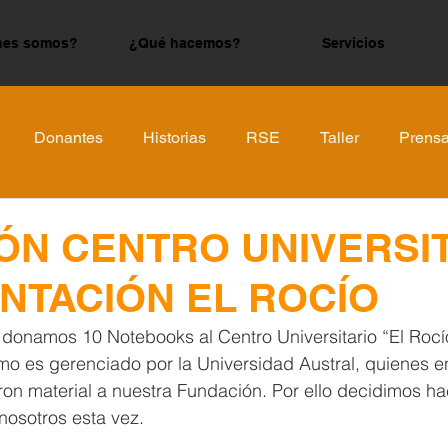
nes somos?
¿Qué hacemos?
Servicios
Donantes
Historias
RSE
Taller
Prens
ÓN CENTRO UNIVERSI
NTACIÓN EL ROCÍO
 donamos 10 Notebooks al Centro Universitario “El Rocí
ismo es gerenciado por la Universidad Austral, quienes e
n material a nuestra Fundación. Por ello decidimos hace
nosotros esta vez. 