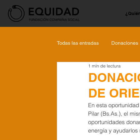
¿Quié
Todas las entradas
Donaciones
1 min de lectura
DONACI
DE ORIE
En esta oportunidad
Pilar (Bs.As.), el m
oportunidades donaro
energía y ayudarlos 