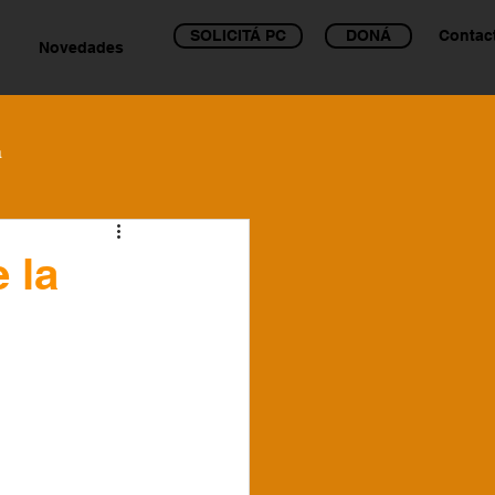
SOLICITÁ PC
DONÁ
Contac
Novedades
a
 la