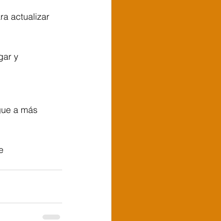
ra actualizar 
gar y 
gue a más 
e 