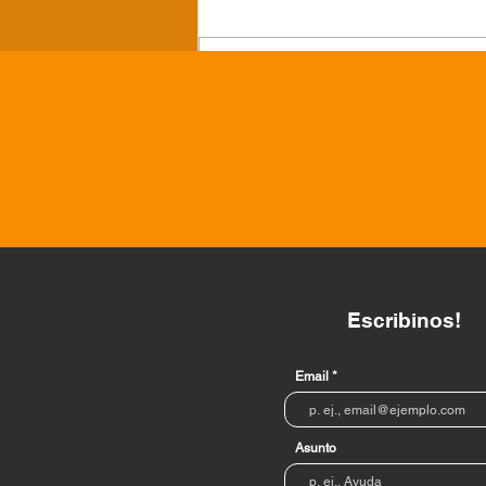
Escribir un comentario...
Convenio con la
Confederación Nacional de
Beneficencia
Escribinos!
Email
Asunto