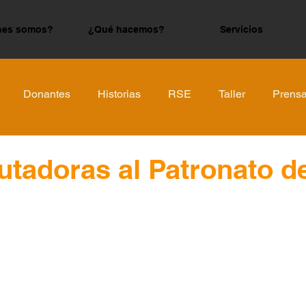
nes somos?
¿Qué hacemos?
Servicios
Donantes
Historias
RSE
Taller
Prens
tadoras al Patronato de