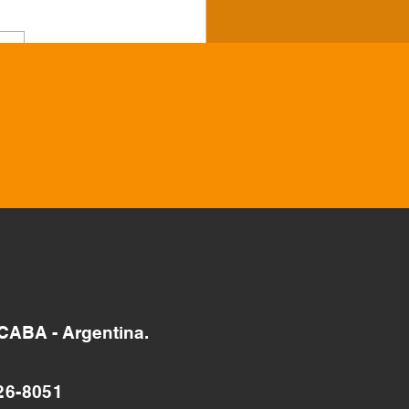
gio Fray Mamerto
iú, Tintina, Santiago
Estero
 CABA - Argentina.
26-8051