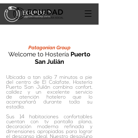
Patagonian Group
Welcome to Hostería
Puerto
San Julián
Ubicada a tan sólo 7 minutos a pie
del centro de El Calafate, Hostería
Puerto San Julián combina confort,
calidez y un excelente servicio
de atención hotelero que lo
acompañará durante toda su
estadía.
Sus 14 habitaciones confortables
cuentan con tv pantalla plana,
decoración moderna refinada y
dimensiones apropiadas para lograr
el descanso ideal. Nuestro desayuno