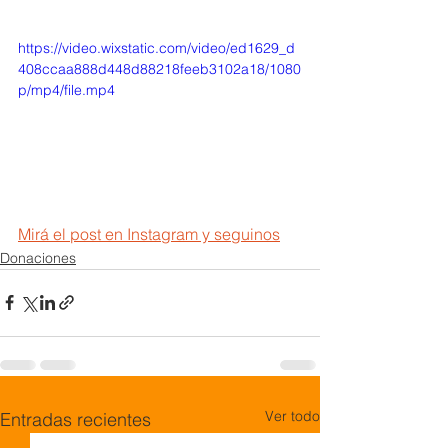
https://video.wixstatic.com/video/ed1629_d
408ccaa888d448d88218feeb3102a18/1080
p/mp4/file.mp4
Mirá el post en Instagram y seguinos
Donaciones
Ver todo
Entradas recientes