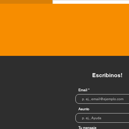
Escribir un comentario...
Convenio con la
Confederación Nacional de
Beneficencia
Escribinos!
Email
Asunto
Tu mensaje