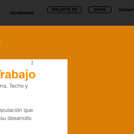
SOLICITÁ PC
DONÁ
Contac
Novedades
a
Trabajo
ra, Techo y 
mputación que 
su desarrollo 