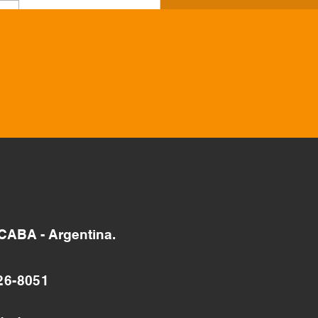
gio Fray Mamerto
iú, Tintina, Santiago
Estero
 CABA - Argentina.
26-8051