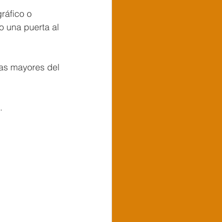
ráfico o 
o una puerta al 
nas mayores del 
.