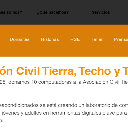
nes somos?
¿Qué hacemos?
Servicios
Donantes
Historias
RSE
Taller
Prens
n Civil Tierra, Techo y 
5, donamos 10 computadoras a la Asociación Civil Tier
eacondicionados se está creando un laboratorio de co
a jóvenes y adultos en herramientas digitales clave para 
al.